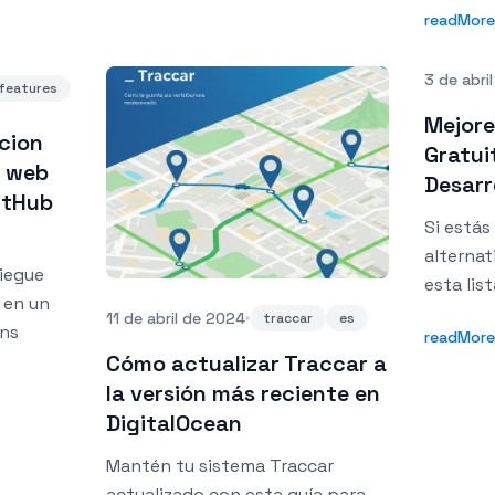
readMore
desacopl
sesione
3 de abri
eficient
features
Mejore
cion
Gratui
o web
Desarr
itHub
Si está
alternat
iegue
esta lis
 en un
variedad
11 de abril de 2024
traccar
es
ons
readMore
gratuito
Cómo actualizar Traccar a
la versión más reciente en
DigitalOcean
Mantén tu sistema Traccar
actualizado con esta guía para