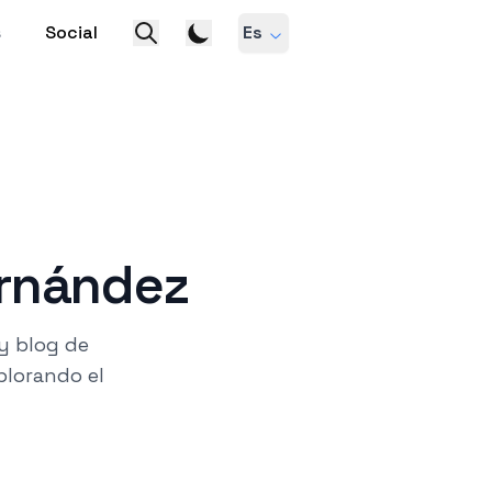
s
Social
Es
ernández
 y blog de
lorando el