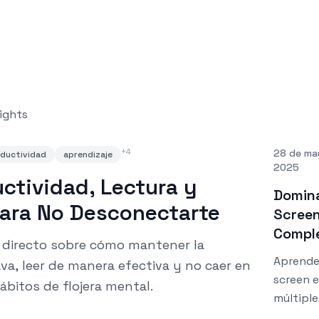
ights
+
4
28 de ma
ductividad
aprendizaje
2025
ctividad, Lectura y
Domin
ara No Desconectarte
Screen
Compl
directo sobre cómo mantener la
Aprende
va, leer de manera efectiva y no caer en
screen 
ábitos de flojera mental.
múltiple
Esta guí