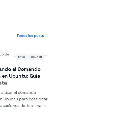
Todos los posts
→
yo de
+
4
linux
ubuntu
ando el Comando
 en Ubuntu: Guía
eta
 a usar el comando
en Ubuntu para gestionar
s sesiones de terminal.
a cubre cómo crear,