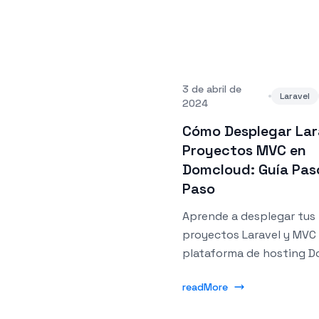
3 de abril de
Laravel
2024
Cómo Desplegar Lar
Proyectos MVC en
Domcloud: Guía Pas
Paso
Aprende a desplegar tus
proyectos Laravel y MVC 
plataforma de hosting 
de manera sencilla y rápi
readMore
guía detallada te muestra
proceso paso a paso co