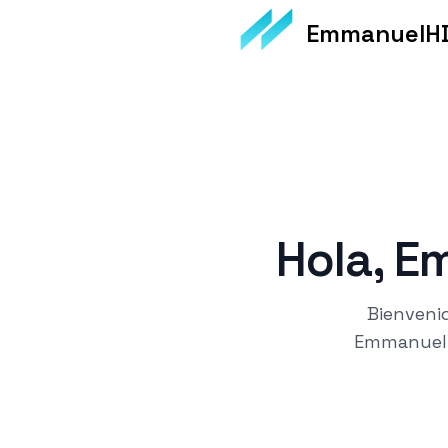
EmmanuelH
Hola
,
Em
Bienvenid
Emmanuel 