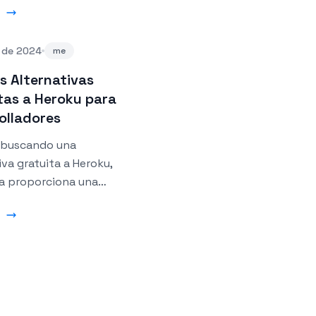
ar, reacoplar y terminar
s de screen de manera
l de 2024
e.
me
s Alternativas
tas a Heroku para
olladores
s buscando una
iva gratuita a Heroku,
ta proporciona una
 de servicios con planes
s para desarrolladores.