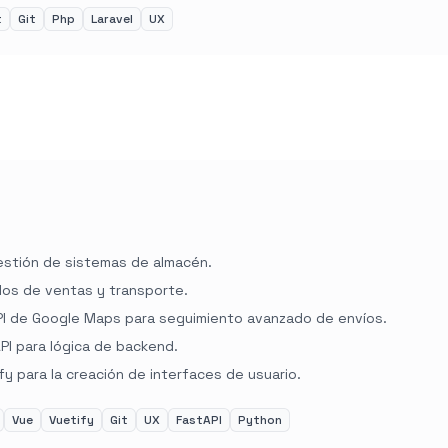
t
Git
Php
Laravel
UX
stión de sistemas de almacén.
los de ventas y transporte.
API de Google Maps para seguimiento avanzado de envíos.
API para lógica de backend.
y para la creación de interfaces de usuario.
Vue
Vuetify
Git
UX
FastAPI
Python