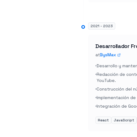
2021 - 2023
Desarrollador F
at
BysMax
Desarrollo y manten
Redacción de conte
YouTube.
Construcción del nú
Implementación de f
Integración de Go
React
JavaScript