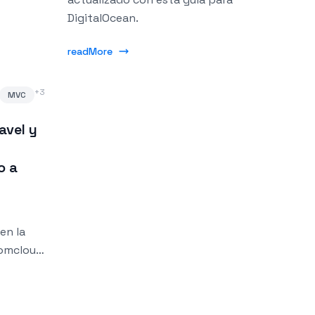
DigitalOcean.
readMore
+
3
MVC
avel y
o a
en la
Domcloud
da. Esta
 el
n